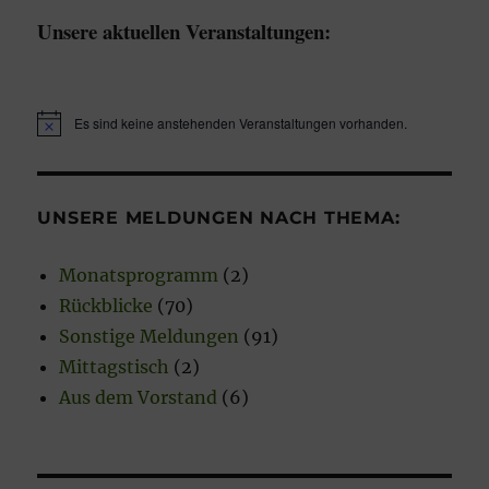
Unsere aktuellen Veranstaltungen:
Es sind keine anstehenden Veranstaltungen vorhanden.
H
i
n
w
e
UNSERE MELDUNGEN NACH THEMA:
i
s
Monatsprogramm
(2)
Rückblicke
(70)
Sonstige Meldungen
(91)
Mittagstisch
(2)
Aus dem Vorstand
(6)