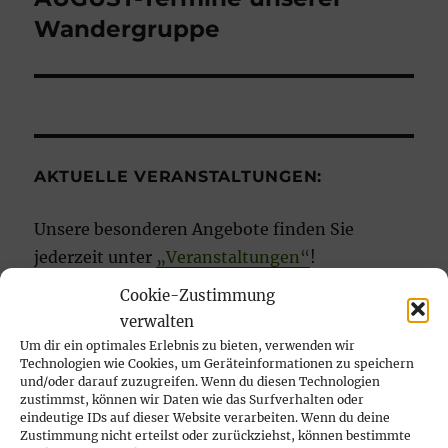
Beitrag:
Wandergruppe
AKTUELLE VERANSTALTUNGEN:
Unsere besonderen Angebote finden Sie
jederzeit unter
„Veranstaltungen“
!
Cookie-Zustimmung
verwalten
Um dir ein optimales Erlebnis zu bieten, verwenden wir
Technologien wie Cookies, um Geräteinformationen zu speichern
UNSERE AKTUELLEN MELDUNGEN:
und/oder darauf zuzugreifen. Wenn du diesen Technologien
zustimmst, können wir Daten wie das Surfverhalten oder
eindeutige IDs auf dieser Website verarbeiten. Wenn du deine
AUGUST-Termine unserer Wandergruppe
Zustimmung nicht erteilst oder zurückziehst, können bestimmte
7. Juli 2026