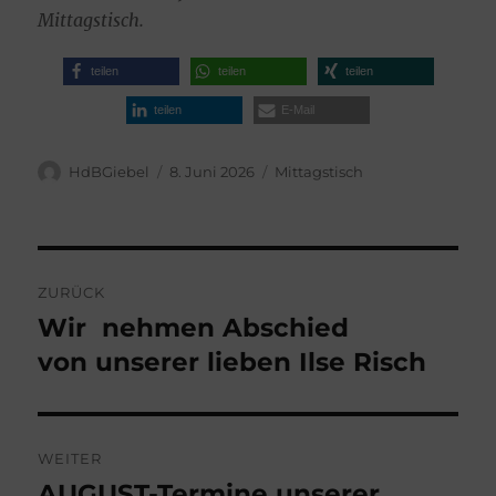
Mittagstisch.
teilen
teilen
teilen
teilen
E-Mail
Autor
Veröffentlicht
Kategorien
HdBGiebel
8. Juni 2026
Mittagstisch
am
Beitragsnavigation
ZURÜCK
Wir nehmen Abschied
Vorheriger
Beitrag:
von unserer lieben Ilse Risch
WEITER
AUGUST-Termine unserer
Nächster