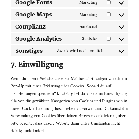
Google Fonts
Marketing
Consent
service
to
gdpr-
Google Maps
Marketing
Consent
service
cookie-
to
Complianz
Funktional
google-
consent
Consent
service
fonts
to
Google Analytics
Statistics
google-
Consent
service
maps
to
Sonstiges
Zweck wird noch ermittelt
complianz
Consent
service
to
7. Einwilligung
google-
service
analytics
sonstiges
Wenn du unsere Website das erste Mal besuchst, zeigen wir dir ein
Pop-Up mit einer Erklärung über Cookies. Sobald du auf
„Einstellungen speichern“ klickst, gibst du uns deine Einwilligung
alle von dir gewählten Kategorien von Cookies und Plugins wie in
dieser Cookie-Erklärung beschrieben zu verwenden. Du kannst die
Verwendung von Cookies über deinen Browser deaktivieren, aber
bitte beachte, dass unsere Website dann unter Umständen nicht
richtig funktioniert.