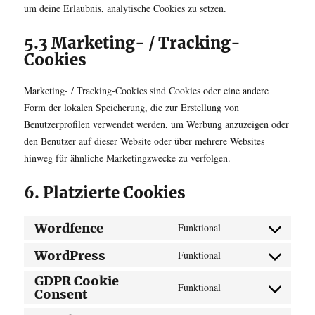
um deine Erlaubnis, analytische Cookies zu setzen.
5.3 Marketing- / Tracking-
Cookies
Marketing- / Tracking-Cookies sind Cookies oder eine andere
Form der lokalen Speicherung, die zur Erstellung von
Benutzerprofilen verwendet werden, um Werbung anzuzeigen oder
den Benutzer auf dieser Website oder über mehrere Websites
hinweg für ähnliche Marketingzwecke zu verfolgen.
6. Platzierte Cookies
Wordfence
Funktional
Consent
to
WordPress
Funktional
Consent
service
GDPR Cookie
to
wordfence
Funktional
Consent
Consent
service
to
wordpress