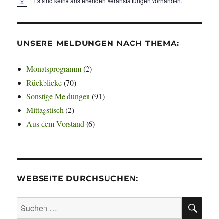
Es sind keine anstehenden Veranstaltungen vorhanden.
H
i
n
w
e
UNSERE MELDUNGEN NACH THEMA:
i
s
Monatsprogramm
(2)
Rückblicke
(70)
Sonstige Meldungen
(91)
Mittagstisch
(2)
Aus dem Vorstand
(6)
WEBSEITE DURCHSUCHEN:
SU
Suchen
nach: