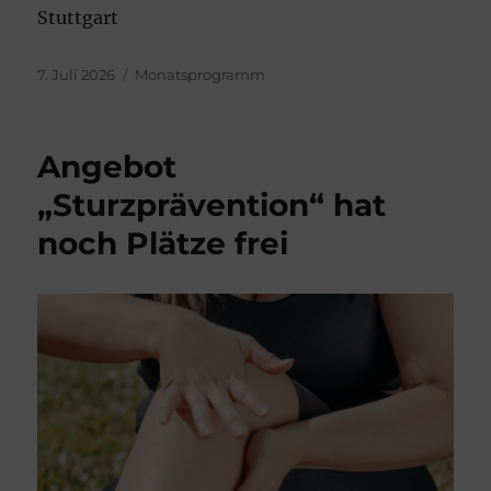
Stuttgart
Veröffentlicht
Kategorien
7. Juli 2026
Monatsprogramm
am
Angebot
„Sturzprävention“ hat
noch Plätze frei