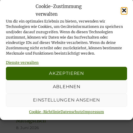
Cookie-Zustimmung
verwalten
Um dir ein optimales Erlebnis zu bieten, verwenden wir
AKTUELLE VERANSTALTUNGEN:
Technologien wie Cookies, um Geräteinformationen zu speichern
und/oder darauf zuzugreifen. Wenn du diesen Technologien
zustimmst, können wir Daten wie das Surfverhalten oder
Unsere besonderen Angebote finden Sie
eindeutige IDs auf dieser Website verarbeiten. Wenn du deine
jederzeit unter
„Veranstaltungen“
!
Zustimmung nicht erteilst oder zurückziehst, können bestimmte
Merkmale und Funktionen beeinträchtigt werden.
Dienste verwalten
AKZEPTIEREN
UNSERE AKTUELLEN MELDUNGEN:
ABLEHNEN
AUGUST-Termine unserer Wandergruppe
EINSTELLUNGEN ANSEHEN
7. Juli 2026
Bezirksvorsteher Julian Schahl zu Gast beim
Cookie-Richtlinie
Datenschutz
Impressum
Mittagstisch
8. Juni 2026