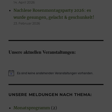
14. April 2026
Nachlese Rosenmontagsparty 2026: es
wurde gesungen, gelacht & geschunkelt!
23. Februar 2026
Unsere aktuellen Veranstaltungen:
Es sind keine anstehenden Veranstaltungen vorhanden.
H
i
n
w
e
UNSERE MELDUNGEN NACH THEMA:
i
s
Monatsprogramm
(2)