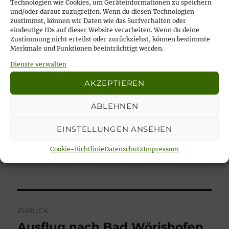
Technologien wie Cookies, um Geräteinformationen zu speichern
am Sonntag, 22. Oktober während des
und/oder darauf zuzugreifen. Wenn du diesen Technologien
zustimmst, können wir Daten wie das Surfverhalten oder
Sonntagscafés noch einmal gezeigt, zusätzlich mit
eindeutige IDs auf dieser Website verarbeiten. Wenn du deine
vielen schönen Bildern vom Jubiläum.
Zustimmung nicht erteilst oder zurückziehst, können bestimmte
Merkmale und Funktionen beeinträchtigt werden.
Dienste verwalten
Fotos: Hans-Martin Goede
AKZEPTIEREN
teilen
teilen
teilen
ABLEHNEN
teilen
E-Mail
EINSTELLUNGEN ANSEHEN
Autor
Veröffentlicht
Kategorien
HdBGiebel
27. September 2017
Sonstige
Cookie-Richtlinie
Datenschutz
Impressum
am
Meldungen
Beitragsnavigation
ZURÜCK
Ausflug nach Bad Wörishofen
Vorheriger