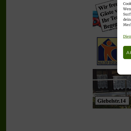
Cook
Wenn
Surf
dein
Merk
Dien
A