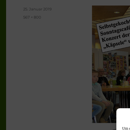
Veröffentlicht
25. Januar 2019
am
Originalgröße
567 × 800
Um d