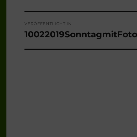
Beitragsnavigation
VERÖFFENTLICHT IN
10022019SonntagmitFoto