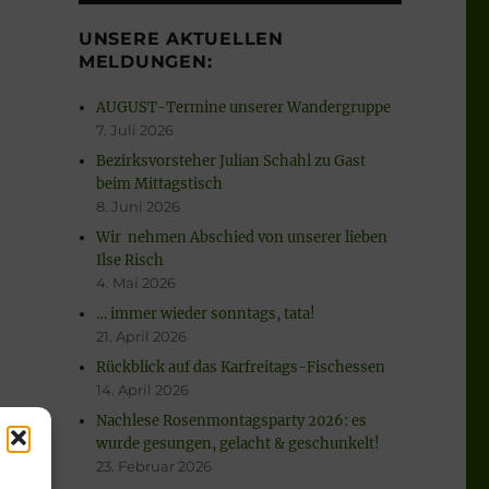
UNSERE AKTUELLEN
MELDUNGEN:
AUGUST-Termine unserer Wandergruppe
7. Juli 2026
Bezirksvorsteher Julian Schahl zu Gast
beim Mittagstisch
8. Juni 2026
Wir nehmen Abschied von unserer lieben
Ilse Risch
4. Mai 2026
… immer wieder sonntags, tata!
21. April 2026
Rückblick auf das Karfreitags-Fischessen
14. April 2026
Nachlese Rosenmontagsparty 2026: es
wurde gesungen, gelacht & geschunkelt!
23. Februar 2026