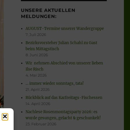
UNSERE AKTUELLEN
MELDUNGEN:
AUGUST-Termine unserer Wandergruppe
7. Juli 2026
Bezirksvorsteher Julian Schahl zu Gast
beim Mittagstisch
8. Juni 2026
Wir nehmen Abschied von unserer lieben
Ilse Risch
4. Mai 2026
… immer wieder sonntags, tata!
21. April 2026
Rückblick auf das Karfreitags-Fischessen
14. April 2026
Nachlese Rosenmontagsparty 2026: es
wurde gesungen, gelacht & geschunkelt!
23. Februar 2026