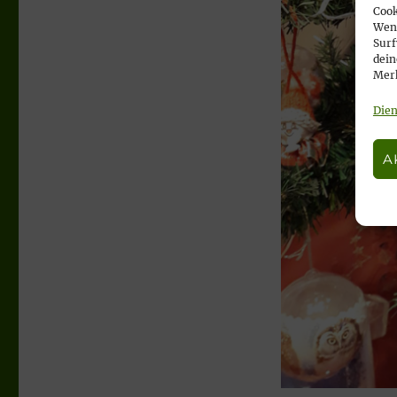
Cook
Wenn
Surf
dein
Merk
Dien
A