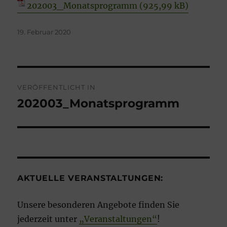
202003_Monatsprogramm
Veröffentlicht
19. Februar 2020
am
Beitragsnavigation
VERÖFFENTLICHT IN
202003_Monatsprogramm
AKTUELLE VERANSTALTUNGEN:
Unsere besonderen Angebote finden Sie
jederzeit unter
„Veranstaltungen“
!