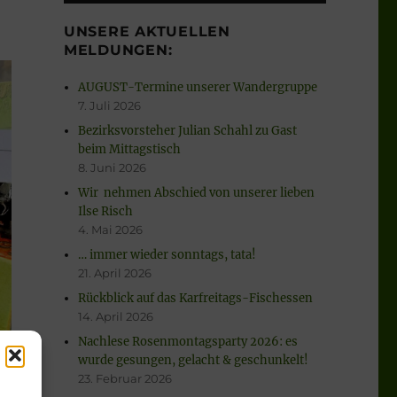
UNSERE AKTUELLEN
MELDUNGEN:
AUGUST-Termine unserer Wandergruppe
7. Juli 2026
Bezirksvorsteher Julian Schahl zu Gast
beim Mittagstisch
8. Juni 2026
Wir nehmen Abschied von unserer lieben
Ilse Risch
4. Mai 2026
… immer wieder sonntags, tata!
21. April 2026
Rückblick auf das Karfreitags-Fischessen
14. April 2026
Nachlese Rosenmontagsparty 2026: es
wurde gesungen, gelacht & geschunkelt!
23. Februar 2026