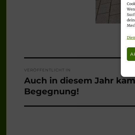
Cook
Wenn
Surf
dein
Merk
Dien
A
Beitragsnavigation
VERÖFFENTLICHT IN
Auch in diesem Jahr kam 
Begegnung!