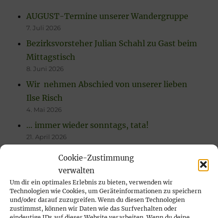
AUGUST-Termine unserer Wandergruppe
7. Juli 2026
Bezirksvorsteher Julian Schahl zu Gast beim
Mittagstisch
8. Juni 2026
Wir nehmen Abschied von unserer lieben
Ilse Risch
4. Mai 2026
… immer wieder sonntags, tata!
21. April 2026
Rückblick auf das Karfreitags-Fischessen
Cookie-Zustimmung
14. April 2026
verwalten
Nachlese Rosenmontagsparty 2026: es
Um dir ein optimales Erlebnis zu bieten, verwenden wir
Technologien wie Cookies, um Geräteinformationen zu speichern
wurde gesungen, gelacht & geschunkelt!
und/oder darauf zuzugreifen. Wenn du diesen Technologien
23. Februar 2026
zustimmst, können wir Daten wie das Surfverhalten oder
eindeutige IDs auf dieser Website verarbeiten. Wenn du deine