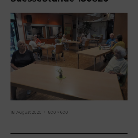
Veröffentlicht
Originalgröße
18. August 2020
800 × 600
am