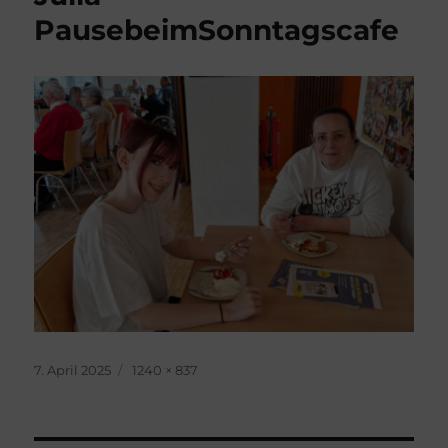
PausebeimSonntagscafe
Veröffentlicht
Originalgröße
7. April 2025
1240 × 837
am