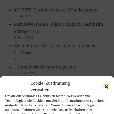
AUGUST-Termine unserer Wandergruppe
7. Juli 2026
Bezirksvorsteher Julian Schahl zu Gast beim
Mittagstisch
8. Juni 2026
Wir nehmen Abschied von unserer lieben
Ilse Risch
4. Mai 2026
… immer wieder sonntags, tata!
21. April 2026
Rückblick auf das Karfreitags-Fischessen
Cookie-Zustimmung
14. April 2026
verwalten
Nachlese Rosenmontagsparty 2026: es
Um dir ein optimales Erlebnis zu bieten, verwenden wir
Technologien wie Cookies, um Geräteinformationen zu speichern
wurde gesungen, gelacht & geschunkelt!
und/oder darauf zuzugreifen. Wenn du diesen Technologien
23. Februar 2026
zustimmst, können wir Daten wie das Surfverhalten oder