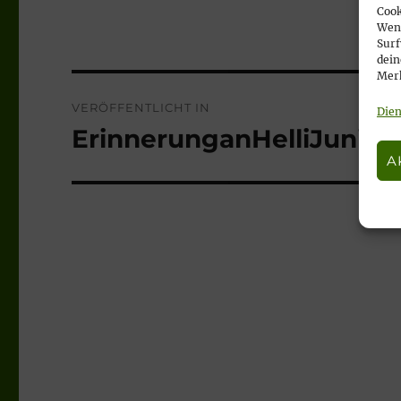
Cook
Wenn
Surf
dein
Merk
Beitragsnavigation
VERÖFFENTLICHT IN
Dien
ErinnerunganHelliJuni22
A