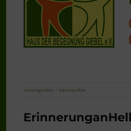
Vorheriges Bild
Nächstes Bild
ErinnerunganHell