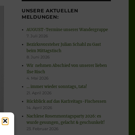
UNSERE AKTUELLEN
MELDUNGEN:
AUGUST-Termine unserer Wandergruppe
7. Juli 2026
Bezirksvorsteher Julian Schahl zu Gast
beim Mittagstisch
8. Juni 2026
Wir nehmen Abschied von unserer lieben
Ilse Risch
4. Mai 2026
… immer wieder sonntags, tata!
21. April 2026
Rückblick auf das Karfreitags-Fischessen
14. April 2026
Nachlese Rosenmontagsparty 2026: es
wurde gesungen, gelacht & geschunkelt!
23. Februar 2026