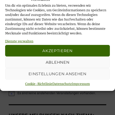
Um dir ein optimales Erlebnis zu bieten, verwenden wir
21. April 2026
Technologien wie Cookies, um Geräteinformationen zu speichern
Rückblick auf das Karfreitags-Fischessen
und/oder darauf zuzugreifen. Wenn du diesen Technologien
zustimmst, können wir Daten wie das Surfverhalten oder
14. April 2026
eindeutige IDs auf dieser Website verarbeiten. Wenn du deine
Nachlese Rosenmontagsparty 2026: es
Zustimmung nicht erteilst oder zurückziehst, können bestimmte
Merkmale und Funktionen beeinträchtigt werden.
wurde gesungen, gelacht & geschunkelt!
Dienste verwalten
23. Februar 2026
AKZEPTIEREN
ABLEHNEN
Unsere aktuellen Veranstaltungen:
EINSTELLUNGEN ANSEHEN
Cookie-Richtlinie
Datenschutz
Impressum
Es sind keine anstehenden Veranstaltungen vorhanden.
H
i
n
w
e
i