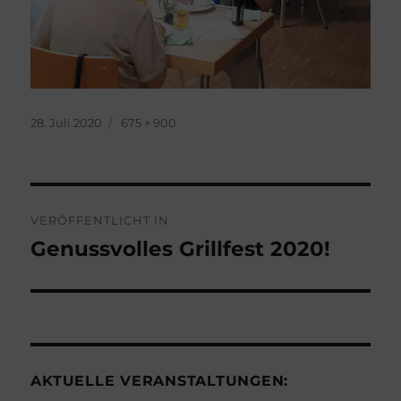
Veröffentlicht
Originalgröße
28. Juli 2020
675 × 900
am
Beitragsnavigation
VERÖFFENTLICHT IN
Genussvolles Grillfest 2020!
AKTUELLE VERANSTALTUNGEN: