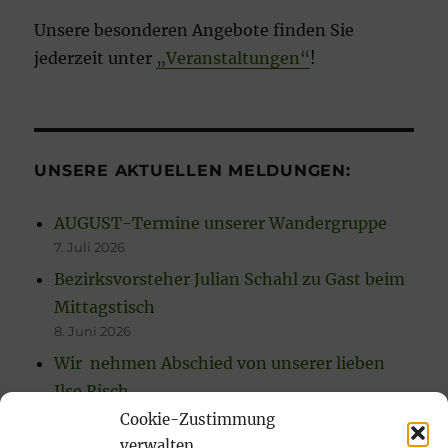
Unsere besonderen Angebote finden Sie
jederzeit unter
„Veranstaltungen“
!
UNSERE AKTUELLEN MELDUNGEN:
AUGUST-Termine unserer Wandergruppe
7. Juli 2026
Bezirksvorsteher Julian Schahl zu Gast beim
Mittagstisch
8. Juni 2026
Wir nehmen Abschied von unserer lieben
Ilse Risch
4. Mai 2026
Cookie-Zustimmung
verwalten
… immer wieder sonntags, tata!