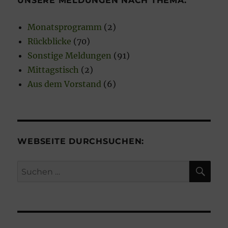
UNSERE MELDUNGEN NACH THEMA:
s
Monatsprogramm
(2)
Rückblicke
(70)
Sonstige Meldungen
(91)
Mittagstisch
(2)
Aus dem Vorstand
(6)
WEBSEITE DURCHSUCHEN:
SU
Suchen
nach: