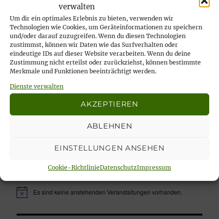
verwalten
… immer wieder sonntags, tata!
Um dir ein optimales Erlebnis zu bieten, verwenden wir
21. April 2026
Technologien wie Cookies, um Geräteinformationen zu speichern
und/oder darauf zuzugreifen. Wenn du diesen Technologien
Rückblick auf das Karfreitags-Fischessen
zustimmst, können wir Daten wie das Surfverhalten oder
eindeutige IDs auf dieser Website verarbeiten. Wenn du deine
14. April 2026
Zustimmung nicht erteilst oder zurückziehst, können bestimmte
Nachlese Rosenmontagsparty 2026: es
Merkmale und Funktionen beeinträchtigt werden.
wurde gesungen, gelacht & geschunkelt!
Dienste verwalten
23. Februar 2026
AKZEPTIEREN
ABLEHNEN
EINSTELLUNGEN ANSEHEN
Unsere aktuellen Veranstaltungen:
Cookie-Richtlinie
Datenschutz
Impressum
Es sind keine anstehenden Veranstaltungen vorhanden.
H
i
n
w