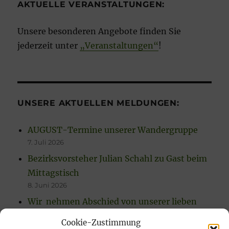
AKTUELLE VERANSTALTUNGEN:
Unsere besonderen Angebote finden Sie
jederzeit unter
„Veranstaltungen“
!
UNSERE AKTUELLEN MELDUNGEN:
AUGUST-Termine unserer Wandergruppe
7. Juli 2026
Bezirksvorsteher Julian Schahl zu Gast beim
Mittagstisch
8. Juni 2026
Wir nehmen Abschied von unserer lieben
Ilse Risch
Cookie-Zustimmung
4. Mai 2026