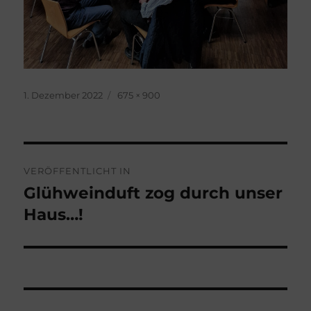
Veröffentlicht
Originalgröße
1. Dezember 2022
675 × 900
am
Beitragsnavigation
VERÖFFENTLICHT IN
Glühweinduft zog durch unser
Haus…!