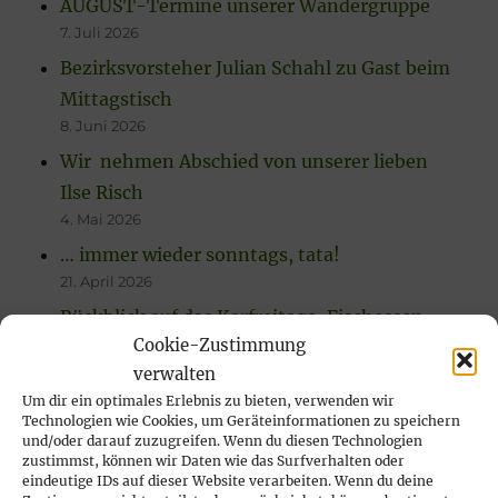
AUGUST-Termine unserer Wandergruppe
7. Juli 2026
Bezirksvorsteher Julian Schahl zu Gast beim
Mittagstisch
8. Juni 2026
Wir nehmen Abschied von unserer lieben
Ilse Risch
4. Mai 2026
… immer wieder sonntags, tata!
21. April 2026
Rückblick auf das Karfreitags-Fischessen
Cookie-Zustimmung
14. April 2026
verwalten
Nachlese Rosenmontagsparty 2026: es
Um dir ein optimales Erlebnis zu bieten, verwenden wir
wurde gesungen, gelacht & geschunkelt!
Technologien wie Cookies, um Geräteinformationen zu speichern
23. Februar 2026
und/oder darauf zuzugreifen. Wenn du diesen Technologien
zustimmst, können wir Daten wie das Surfverhalten oder
eindeutige IDs auf dieser Website verarbeiten. Wenn du deine