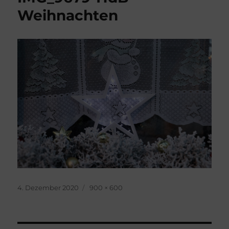
Weihnachten
Veröffentlicht
Originalgröße
4. Dezember 2020
900 × 600
am