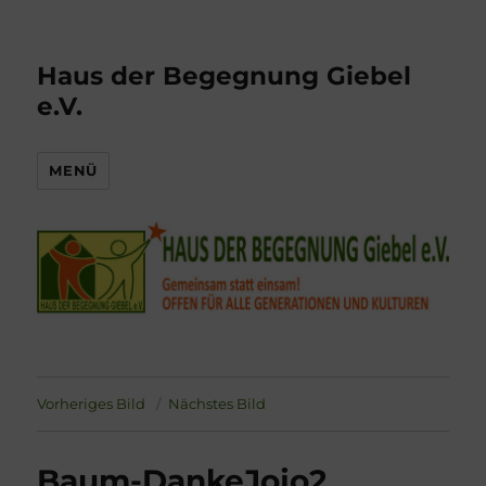
Haus der Begegnung Giebel
e.V.
MENÜ
Vorheriges Bild
Nächstes Bild
Baum-DankeJojo2