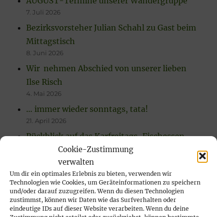
AUGUST-Termine unserer Wandergruppe
7. Juli 2026
Bezirksvorsteher Julian Schahl zu Gast beim
Mittagstisch
8. Juni 2026
Wir nehmen Abschied von unserer lieben
Ilse Risch
4. Mai 2026
… immer wieder sonntags, tata!
21. April 2026
Rückblick auf das Karfreitags-Fischessen
14. April 2026
Cookie-Zustimmung
verwalten
Nachlese Rosenmontagsparty 2026: es
Um dir ein optimales Erlebnis zu bieten, verwenden wir
wurde gesungen, gelacht & geschunkelt!
Technologien wie Cookies, um Geräteinformationen zu speichern
23. Februar 2026
und/oder darauf zuzugreifen. Wenn du diesen Technologien
zustimmst, können wir Daten wie das Surfverhalten oder
eindeutige IDs auf dieser Website verarbeiten. Wenn du deine