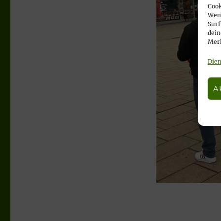
Cook
Wenn
Surf
dein
Merk
Dien
A