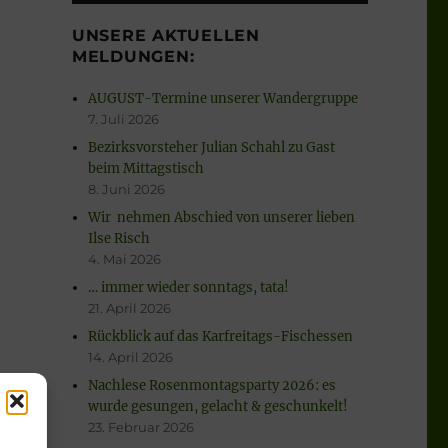
UNSERE AKTUELLEN
MELDUNGEN:
AUGUST-Termine unserer Wandergruppe
7. Juli 2026
Bezirksvorsteher Julian Schahl zu Gast
beim Mittagstisch
8. Juni 2026
Wir nehmen Abschied von unserer lieben
Ilse Risch
4. Mai 2026
… immer wieder sonntags, tata!
21. April 2026
Rückblick auf das Karfreitags-Fischessen
14. April 2026
Nachlese Rosenmontagsparty 2026: es
wurde gesungen, gelacht & geschunkelt!
23. Februar 2026