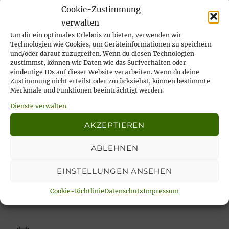
Wir nehmen Abschied von unserer lieben
Cookie-Zustimmung
Ilse Risch
verwalten
4. Mai 2026
Um dir ein optimales Erlebnis zu bieten, verwenden wir
Technologien wie Cookies, um Geräteinformationen zu speichern
… immer wieder sonntags, tata!
und/oder darauf zuzugreifen. Wenn du diesen Technologien
21. April 2026
zustimmst, können wir Daten wie das Surfverhalten oder
eindeutige IDs auf dieser Website verarbeiten. Wenn du deine
Rückblick auf das Karfreitags-Fischessen
Zustimmung nicht erteilst oder zurückziehst, können bestimmte
14. April 2026
Merkmale und Funktionen beeinträchtigt werden.
Nachlese Rosenmontagsparty 2026: es
Dienste verwalten
wurde gesungen, gelacht & geschunkelt!
AKZEPTIEREN
23. Februar 2026
ABLEHNEN
EINSTELLUNGEN ANSEHEN
Unsere aktuellen Veranstaltungen:
Cookie-Richtlinie
Datenschutz
Impressum