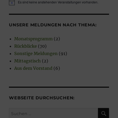
Es sind keine anstehenden Veranstaltungen vorhanden.
H
i
n
w
e
UNSERE MELDUNGEN NACH THEMA:
i
s
Monatsprogramm
(2)
Rückblicke
(70)
Sonstige Meldungen
(91)
Mittagstisch
(2)
Aus dem Vorstand
(6)
WEBSEITE DURCHSUCHEN:
SU
Suchen