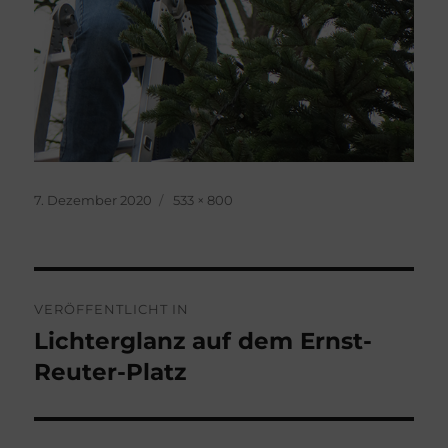
Veröffentlicht
Originalgröße
7. Dezember 2020
533 × 800
am
Beitragsnavigation
VERÖFFENTLICHT IN
Lichterglanz auf dem Ernst-
Reuter-Platz