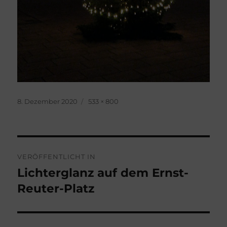
Veröffentlicht
Originalgröße
8. Dezember 2020
533 × 800
am
Beitragsnavigation
VERÖFFENTLICHT IN
Lichterglanz auf dem Ernst-
Reuter-Platz