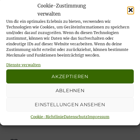
Wir nehmen Abschied von unserer lieben
Cookie-Zustimmung
Ilse Risch
verwalten
4. Mai 2026
Um dir ein optimales Erlebnis zu bieten, verwenden wir
Technologien wie Cookies, um Geräteinformationen zu speichern
… immer wieder sonntags, tata!
und/oder darauf zuzugreifen. Wenn du diesen Technologien
21. April 2026
zustimmst, können wir Daten wie das Surfverhalten oder
eindeutige IDs auf dieser Website verarbeiten. Wenn du deine
Rückblick auf das Karfreitags-Fischessen
Zustimmung nicht erteilst oder zurückziehst, können bestimmte
14. April 2026
Merkmale und Funktionen beeinträchtigt werden.
Nachlese Rosenmontagsparty 2026: es
Dienste verwalten
wurde gesungen, gelacht & geschunkelt!
AKZEPTIEREN
23. Februar 2026
ABLEHNEN
EINSTELLUNGEN ANSEHEN
Unsere aktuellen Veranstaltungen:
Cookie-Richtlinie
Datenschutz
Impressum