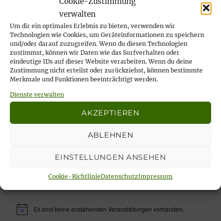
Cookie-Zustimmung
Ilse Risch
verwalten
4. Mai 2026
Um dir ein optimales Erlebnis zu bieten, verwenden wir
… immer wieder sonntags, tata!
Technologien wie Cookies, um Geräteinformationen zu speichern
21. April 2026
und/oder darauf zuzugreifen. Wenn du diesen Technologien
zustimmst, können wir Daten wie das Surfverhalten oder
Rückblick auf das Karfreitags-Fischessen
eindeutige IDs auf dieser Website verarbeiten. Wenn du deine
14. April 2026
Zustimmung nicht erteilst oder zurückziehst, können bestimmte
Merkmale und Funktionen beeinträchtigt werden.
Nachlese Rosenmontagsparty 2026: es
Dienste verwalten
wurde gesungen, gelacht & geschunkelt!
23. Februar 2026
AKZEPTIEREN
ABLEHNEN
EINSTELLUNGEN ANSEHEN
Unsere aktuellen Veranstaltungen:
Cookie-Richtlinie
Datenschutz
Impressum
Es sind keine anstehenden Veranstaltungen vorhanden.
H
i