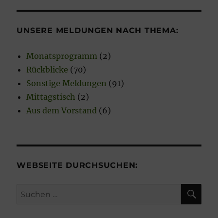
n
w
e
UNSERE MELDUNGEN NACH THEMA:
i
s
Monatsprogramm
(2)
Rückblicke
(70)
Sonstige Meldungen
(91)
Mittagstisch
(2)
Aus dem Vorstand
(6)
WEBSEITE DURCHSUCHEN:
SU
Suchen
nach: