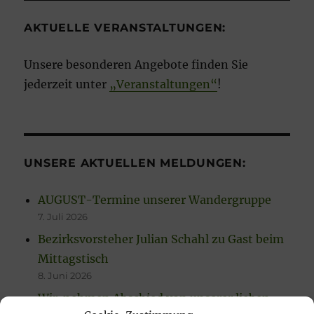
AKTUELLE VERANSTALTUNGEN:
Unsere besonderen Angebote finden Sie
jederzeit unter
„Veranstaltungen“
!
UNSERE AKTUELLEN MELDUNGEN:
AUGUST-Termine unserer Wandergruppe
7. Juli 2026
Bezirksvorsteher Julian Schahl zu Gast beim
Mittagstisch
8. Juni 2026
Wir nehmen Abschied von unserer lieben