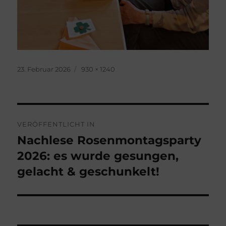
Veröffentlicht
Originalgröße
23. Februar 2026
930 × 1240
am
Beitragsnavigation
VERÖFFENTLICHT IN
Nachlese Rosenmontagsparty
2026: es wurde gesungen,
gelacht & geschunkelt!