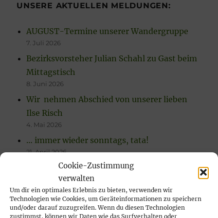
UNSERE AKTUELLEN MELDUNGEN:
AUGUST-Termine unserer Wandergruppe
7. Juli 2026
Bezirksvorsteher Julian Schahl zu Gast beim
Mittagstisch
8. Juni 2026
Wir nehmen Abschied von unserer lieben
Ilse Risch
4. Mai 2026
… immer wieder sonntags, tata!
21. April 2026
Cookie-Zustimmung
Rückblick auf das Karfreitags-Fischessen
verwalten
14. April 2026
Um dir ein optimales Erlebnis zu bieten, verwenden wir
Nachlese Rosenmontagsparty 2026: es
Technologien wie Cookies, um Geräteinformationen zu speichern
wurde gesungen, gelacht & geschunkelt!
und/oder darauf zuzugreifen. Wenn du diesen Technologien
zustimmst, können wir Daten wie das Surfverhalten oder