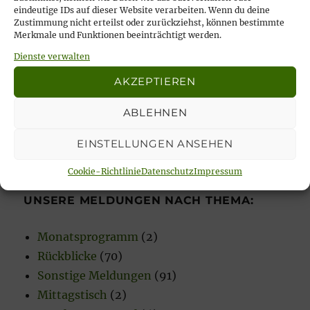
23. Februar 2026
eindeutige IDs auf dieser Website verarbeiten. Wenn du deine
Zustimmung nicht erteilst oder zurückziehst, können bestimmte
Merkmale und Funktionen beeinträchtigt werden.
Dienste verwalten
Unsere aktuellen Veranstaltungen:
AKZEPTIEREN
ABLEHNEN
Es sind keine anstehenden Veranstaltungen vorhanden.
EINSTELLUNGEN ANSEHEN
H
i
n
Cookie-Richtlinie
Datenschutz
Impressum
w
e
UNSERE MELDUNGEN NACH THEMA:
i
s
Monatsprogramm
(2)
Rückblicke
(70)
Sonstige Meldungen
(91)
Mittagstisch
(2)