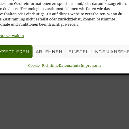
ies, um Geräteinformationen zu speichern und/oder darauf zuzugreifen.
 du diesen Technologien zustimmst, können wir Daten wie das
verhalten oder eindeutige IDs auf dieser Website verarbeiten. Wenn du
e Zustimmung nicht erteilst oder zurückziehst, können bestimmte
m Haus der Begegnung
male und Funktionen beeinträchtigt werden.
ste verwalten
KZEPTIEREN
ABLEHNEN
EINSTELLUNGEN ANSEH
mit Live-Musik!
Cookie-Richtlinie
Datenschutz
Impressum