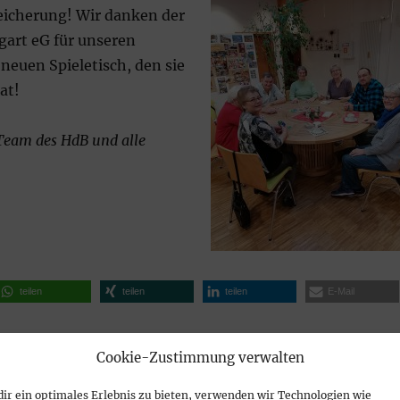
icherung! Wir danken der
gart eG für unseren
euen Spieletisch, den sie
at!
Team des HdB und alle
teilen
teilen
teilen
E-Mail
Cookie-Zustimmung verwalten
ir ein optimales Erlebnis zu bieten, verwenden wir Technologien wie