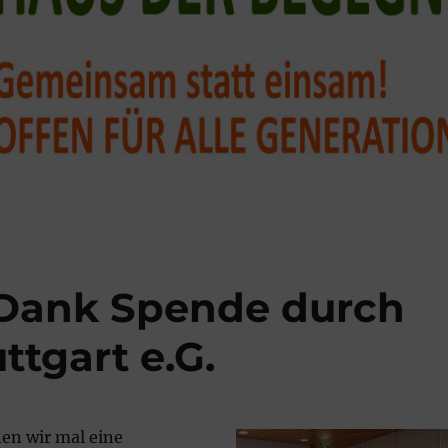
 Dank Spende durch
ttgart e.G.
en wir mal eine