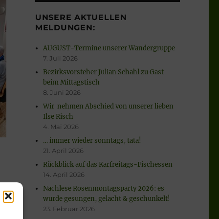
UNSERE AKTUELLEN
MELDUNGEN:
AUGUST-Termine unserer Wandergruppe
7. Juli 2026
Bezirksvorsteher Julian Schahl zu Gast
beim Mittagstisch
8. Juni 2026
Wir nehmen Abschied von unserer lieben
Ilse Risch
4. Mai 2026
… immer wieder sonntags, tata!
21. April 2026
Rückblick auf das Karfreitags-Fischessen
14. April 2026
Nachlese Rosenmontagsparty 2026: es
wurde gesungen, gelacht & geschunkelt!
23. Februar 2026