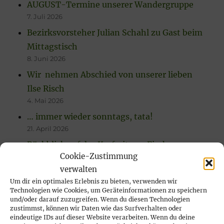
AUGUST-Termine unserer Wandergruppe
7. Juli 2026
Bezirksvorsteher Julian Schahl zu Gast beim
Mittagstisch
8. Juni 2026
Wir nehmen Abschied von unserer lieben
Ilse Risch
4. Mai 2026
… immer wieder sonntags, tata!
21. April 2026
Rückblick auf das Karfreitags-Fischessen
Cookie-Zustimmung
14. April 2026
verwalten
Nachlese Rosenmontagsparty 2026: es
Um dir ein optimales Erlebnis zu bieten, verwenden wir
wurde gesungen, gelacht & geschunkelt!
Technologien wie Cookies, um Geräteinformationen zu speichern
23. Februar 2026
und/oder darauf zuzugreifen. Wenn du diesen Technologien
zustimmst, können wir Daten wie das Surfverhalten oder
eindeutige IDs auf dieser Website verarbeiten. Wenn du deine