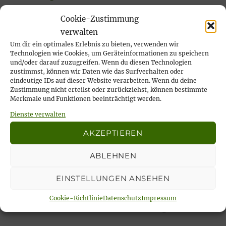
8. Juni 2026
Cookie-Zustimmung
Wir nehmen Abschied von unserer lieben
verwalten
Ilse Risch
Um dir ein optimales Erlebnis zu bieten, verwenden wir
4. Mai 2026
Technologien wie Cookies, um Geräteinformationen zu speichern
und/oder darauf zuzugreifen. Wenn du diesen Technologien
… immer wieder sonntags, tata!
zustimmst, können wir Daten wie das Surfverhalten oder
21. April 2026
eindeutige IDs auf dieser Website verarbeiten. Wenn du deine
Zustimmung nicht erteilst oder zurückziehst, können bestimmte
Rückblick auf das Karfreitags-Fischessen
Merkmale und Funktionen beeinträchtigt werden.
14. April 2026
Dienste verwalten
Nachlese Rosenmontagsparty 2026: es
AKZEPTIEREN
wurde gesungen, gelacht & geschunkelt!
23. Februar 2026
ABLEHNEN
EINSTELLUNGEN ANSEHEN
Cookie-Richtlinie
Datenschutz
Impressum
Unsere aktuellen Veranstaltungen: