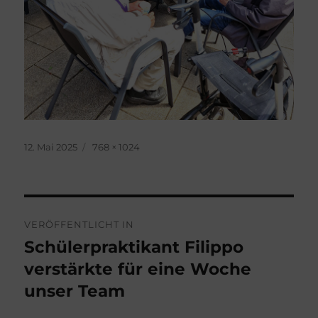
Veröffentlicht
Originalgröße
12. Mai 2025
768 × 1024
am
Beitragsnavigation
VERÖFFENTLICHT IN
Schülerpraktikant Filippo
verstärkte für eine Woche
unser Team