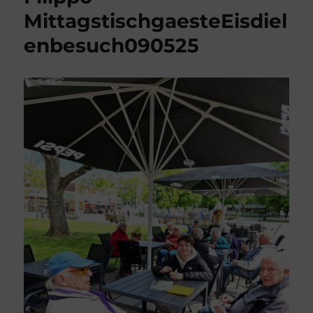
MittagstischgaesteEisdiel
enbesuch090525