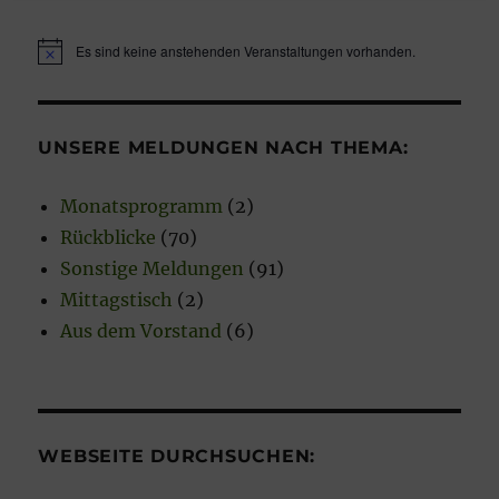
Es sind keine anstehenden Veranstaltungen vorhanden.
H
i
n
w
e
UNSERE MELDUNGEN NACH THEMA:
i
s
Monatsprogramm
(2)
Rückblicke
(70)
Sonstige Meldungen
(91)
Mittagstisch
(2)
Aus dem Vorstand
(6)
WEBSEITE DURCHSUCHEN: