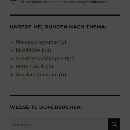
Es sind keine anstehenden Veranstaltungen vorhanden.
H
i
n
w
e
UNSERE MELDUNGEN NACH THEMA:
i
s
Monatsprogramm
(2)
Rückblicke
(70)
Sonstige Meldungen
(91)
Mittagstisch
(2)
Aus dem Vorstand
(6)
WEBSEITE DURCHSUCHEN:
SU
Suchen