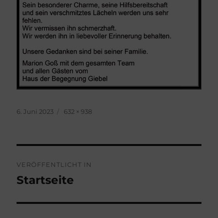
Veröffentlicht
Originalgröße
6. Juni 2023
632 × 938
am
Beitragsnavigation
VERÖFFENTLICHT IN
Startseite