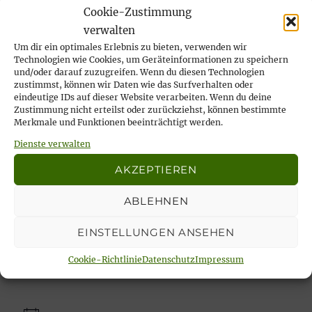
Wir nehmen Abschied von unserer lieben
Cookie-Zustimmung
Ilse Risch
verwalten
4. Mai 2026
Um dir ein optimales Erlebnis zu bieten, verwenden wir
Technologien wie Cookies, um Geräteinformationen zu speichern
… immer wieder sonntags, tata!
und/oder darauf zuzugreifen. Wenn du diesen Technologien
21. April 2026
zustimmst, können wir Daten wie das Surfverhalten oder
eindeutige IDs auf dieser Website verarbeiten. Wenn du deine
Rückblick auf das Karfreitags-Fischessen
Zustimmung nicht erteilst oder zurückziehst, können bestimmte
14. April 2026
Merkmale und Funktionen beeinträchtigt werden.
Nachlese Rosenmontagsparty 2026: es
Dienste verwalten
wurde gesungen, gelacht & geschunkelt!
AKZEPTIEREN
23. Februar 2026
ABLEHNEN
EINSTELLUNGEN ANSEHEN
Unsere aktuellen Veranstaltungen:
Cookie-Richtlinie
Datenschutz
Impressum