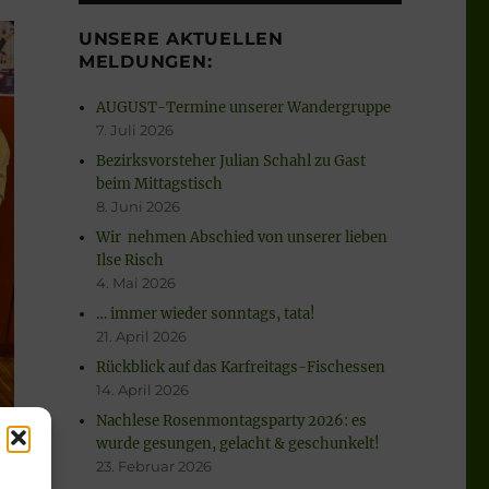
UNSERE AKTUELLEN
MELDUNGEN:
AUGUST-Termine unserer Wandergruppe
7. Juli 2026
Bezirksvorsteher Julian Schahl zu Gast
beim Mittagstisch
8. Juni 2026
Wir nehmen Abschied von unserer lieben
Ilse Risch
4. Mai 2026
… immer wieder sonntags, tata!
21. April 2026
Rückblick auf das Karfreitags-Fischessen
14. April 2026
Nachlese Rosenmontagsparty 2026: es
wurde gesungen, gelacht & geschunkelt!
23. Februar 2026