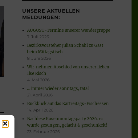
UNSERE AKTUELLEN
MELDUNGEN:
AUGUST-Termine unserer Wandergruppe
7. Juli 2026
Bezirksvorsteher Julian Schahl zu Gast
beim Mittagstisch
8. Juni 2026
Wir nehmen Abschied von unserer lieben
Ilse Risch
4. Mai 2026
… immer wieder sonntags, tata!
21. April 2026
Rückblick auf das Karfreitags-Fischessen
14. April 2026
Nachlese Rosenmontagsparty 2026: es
wurde gesungen, gelacht & geschunkelt!
23. Februar 2026