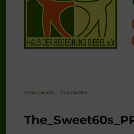
Vorheriges Bild
Nächstes Bild
The_Sweet60s_PR