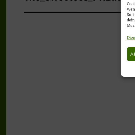
Cook
Wenn
Surf
dein
Merk
Dien
A