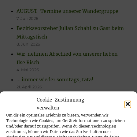
AUGUST-Termine unserer Wandergruppe
7. Juli 2026
Bezirksvorsteher Julian Schahl zu Gast beim
Mittagstisch
8. Juni 2026
Wir nehmen Abschied von unserer lieben
Ilse Risch
4. Mai 2026
… immer wieder sonntags, tata!
21. April 2026
Rückblick auf das Karfreitags-Fischessen
Cookie-Zustimmung
14. April 2026
verwalten
Nachlese Rosenmontagsparty 2026: es
Um dir ein optimales Erlebnis zu bieten, verwenden wir
Technologien wie Cookies, um Geräteinformationen zu speichern
wurde gesungen, gelacht & geschunkelt!
und/oder darauf zuzugreifen. Wenn du diesen Technologien
23. Februar 2026
zustimmst, können wir Daten wie das Surfverhalten oder