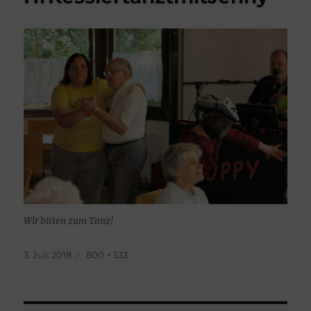
Wir bitten zum Tanz!
Veröffentlicht
Originalgröße
3. Juli 2018
800 × 533
am