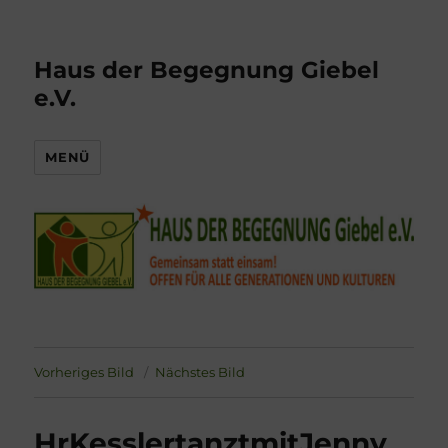
Haus der Begegnung Giebel
e.V.
MENÜ
Vorheriges Bild
Nächstes Bild
HrKesslertanztmitJenny