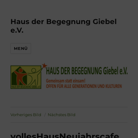
Haus der Begegnung Giebel
e.V.
MENÜ
Vorheriges Bild
Nächstes Bild
vollesHausNeujahrscafe