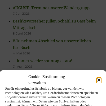
AUGUST-Termine unserer Wandergruppe
7. Juli 2026
Bezirksvorsteher Julian Schahl zu Gast beim
Mittagstisch
8. Juni 2026
Wir nehmen Abschied von unserer lieben
Ilse Risch
4. Mai 2026
… immer wieder sonntags, tata!
21. April 2026
Rückblick auf das Karfreitags-Fischessen
Cookie-Zustimmung
14. April 2026
verwalten
Nachlese Rosenmontagsparty 2026: es
Um dir ein optimales Erlebnis zu bieten, verwenden wir
Technologien wie Cookies, um Geräteinformationen zu speichern
wurde gesungen, gelacht & geschunkelt!
und/oder darauf zuzugreifen. Wenn du diesen Technologien
23. Februar 2026
zustimmst, können wir Daten wie das Surfverhalten oder
eindeutige IDs auf dieser Website verarbeiten. Wenn du deine