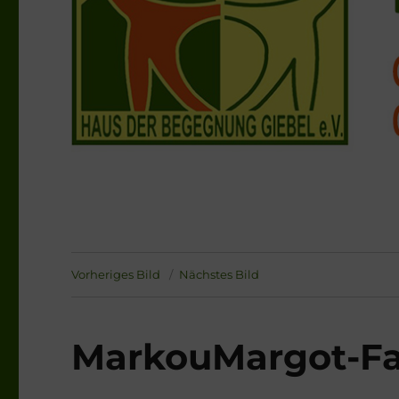
Vorheriges Bild
Nächstes Bild
MarkouMargot-F