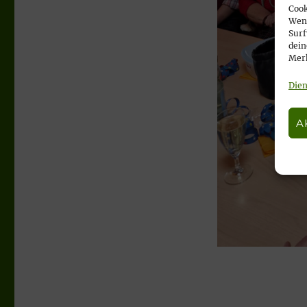
Cook
Wenn
Surf
dein
Merk
Dien
A