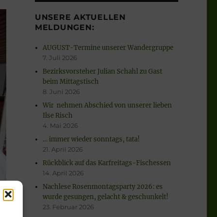
UNSERE AKTUELLEN
MELDUNGEN:
AUGUST-Termine unserer Wandergruppe
7. Juli 2026
Bezirksvorsteher Julian Schahl zu Gast
beim Mittagstisch
8. Juni 2026
Wir nehmen Abschied von unserer lieben
Ilse Risch
4. Mai 2026
… immer wieder sonntags, tata!
21. April 2026
Rückblick auf das Karfreitags-Fischessen
14. April 2026
Nachlese Rosenmontagsparty 2026: es
wurde gesungen, gelacht & geschunkelt!
23. Februar 2026