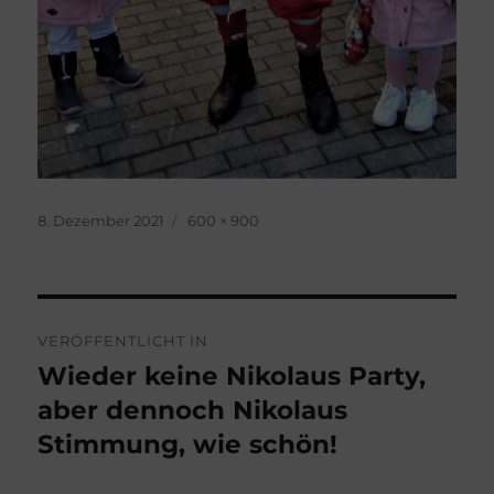
Veröffentlicht
Originalgröße
8. Dezember 2021
600 × 900
am
Beitragsnavigation
VERÖFFENTLICHT IN
Wieder keine Nikolaus Party,
aber dennoch Nikolaus
Stimmung, wie schön!