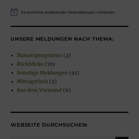
Es sind keine anstehenden Veranstaltungen vorhanden.
H
i
n
w
e
UNSERE MELDUNGEN NACH THEMA:
i
s
Monatsprogramm
(2)
Rückblicke
(70)
Sonstige Meldungen
(91)
Mittagstisch
(2)
Aus dem Vorstand
(6)
WEBSEITE DURCHSUCHEN:
SU