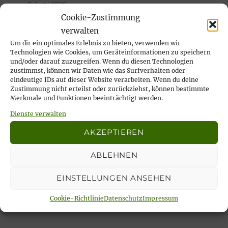
8. Juni 2026
Cookie-Zustimmung
Wir nehmen Abschied von unserer lieben
verwalten
Ilse Risch
Um dir ein optimales Erlebnis zu bieten, verwenden wir
4. Mai 2026
Technologien wie Cookies, um Geräteinformationen zu speichern
und/oder darauf zuzugreifen. Wenn du diesen Technologien
… immer wieder sonntags, tata!
zustimmst, können wir Daten wie das Surfverhalten oder
21. April 2026
eindeutige IDs auf dieser Website verarbeiten. Wenn du deine
Zustimmung nicht erteilst oder zurückziehst, können bestimmte
Rückblick auf das Karfreitags-Fischessen
Merkmale und Funktionen beeinträchtigt werden.
14. April 2026
Dienste verwalten
Nachlese Rosenmontagsparty 2026: es
AKZEPTIEREN
wurde gesungen, gelacht & geschunkelt!
23. Februar 2026
ABLEHNEN
EINSTELLUNGEN ANSEHEN
Cookie-Richtlinie
Datenschutz
Impressum
Unsere aktuellen Veranstaltungen: