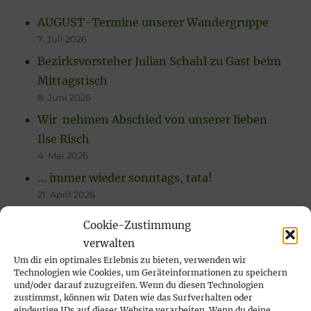
AUGUST-Termine unserer Wandergruppe
7. Juli 2026
Bezirksvorsteher Julian Schahl zu Gast beim
Mittagstisch
8. Juni 2026
Wir nehmen Abschied von unserer lieben
Ilse Risch
4. Mai 2026
… immer wieder sonntags, tata!
21. April 2026
Rückblick auf das Karfreitags-Fischessen
Cookie-Zustimmung
14. April 2026
verwalten
Nachlese Rosenmontagsparty 2026: es
Um dir ein optimales Erlebnis zu bieten, verwenden wir
Technologien wie Cookies, um Geräteinformationen zu speichern
wurde gesungen, gelacht & geschunkelt!
und/oder darauf zuzugreifen. Wenn du diesen Technologien
23. Februar 2026
zustimmst, können wir Daten wie das Surfverhalten oder
eindeutige IDs auf dieser Website verarbeiten. Wenn du deine