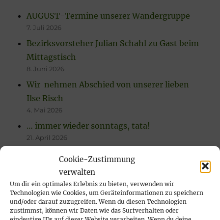
AUGUST-Termine unserer Wandergruppe
7. Juli 2026
Bezirksvorsteher Julian Schahl zu Gast beim
Mittagstisch
8. Juni 2026
Wir nehmen Abschied von unserer lieben
Ilse Risch
4. Mai 2026
… immer wieder sonntags, tata!
21. April 2026
Rückblick auf das Karfreitags-Fischessen
Cookie-Zustimmung
14. April 2026
verwalten
Nachlese Rosenmontagsparty 2026: es
Um dir ein optimales Erlebnis zu bieten, verwenden wir
Technologien wie Cookies, um Geräteinformationen zu speichern
wurde gesungen, gelacht & geschunkelt!
und/oder darauf zuzugreifen. Wenn du diesen Technologien
23. Februar 2026
zustimmst, können wir Daten wie das Surfverhalten oder
eindeutige IDs auf dieser Website verarbeiten. Wenn du deine