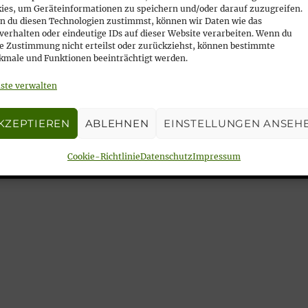
ies, um Geräteinformationen zu speichern und/oder darauf zuzugreifen.
 du diesen Technologien zustimmst, können wir Daten wie das
verhalten oder eindeutige IDs auf dieser Website verarbeiten. Wenn du
e Zustimmung nicht erteilst oder zurückziehst, können bestimmte
male und Funktionen beeinträchtigt werden.
ste verwalten
KZEPTIEREN
ABLEHNEN
EINSTELLUNGEN ANSEH
svorsteherin a.D. Ulrike Zich
Cookie-Richtlinie
Datenschutz
Impressum