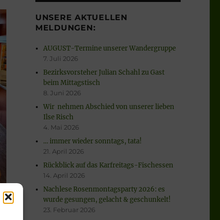
UNSERE AKTUELLEN
MELDUNGEN:
AUGUST-Termine unserer Wandergruppe
7. Juli 2026
Bezirksvorsteher Julian Schahl zu Gast
beim Mittagstisch
8. Juni 2026
Wir nehmen Abschied von unserer lieben
Ilse Risch
4. Mai 2026
… immer wieder sonntags, tata!
21. April 2026
Rückblick auf das Karfreitags-Fischessen
14. April 2026
Nachlese Rosenmontagsparty 2026: es
wurde gesungen, gelacht & geschunkelt!
23. Februar 2026