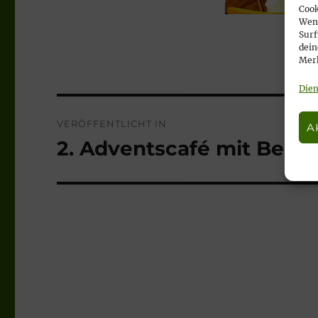
Cook
Wenn
Surf
dein
Merk
Dien
Beitragsnavigation
VERÖFFENTLICHT IN
A
2. Adventscafé mit Bezirk