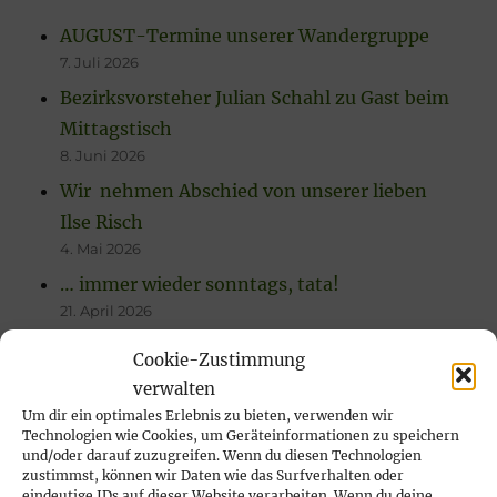
AUGUST-Termine unserer Wandergruppe
7. Juli 2026
Bezirksvorsteher Julian Schahl zu Gast beim
Mittagstisch
8. Juni 2026
Wir nehmen Abschied von unserer lieben
Ilse Risch
4. Mai 2026
… immer wieder sonntags, tata!
21. April 2026
Rückblick auf das Karfreitags-Fischessen
Cookie-Zustimmung
14. April 2026
verwalten
Nachlese Rosenmontagsparty 2026: es
Um dir ein optimales Erlebnis zu bieten, verwenden wir
Technologien wie Cookies, um Geräteinformationen zu speichern
wurde gesungen, gelacht & geschunkelt!
und/oder darauf zuzugreifen. Wenn du diesen Technologien
23. Februar 2026
zustimmst, können wir Daten wie das Surfverhalten oder
eindeutige IDs auf dieser Website verarbeiten. Wenn du deine