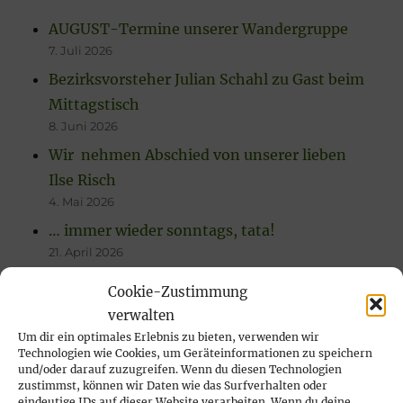
AUGUST-Termine unserer Wandergruppe
7. Juli 2026
Bezirksvorsteher Julian Schahl zu Gast beim
Mittagstisch
8. Juni 2026
Wir nehmen Abschied von unserer lieben
Ilse Risch
4. Mai 2026
… immer wieder sonntags, tata!
21. April 2026
Rückblick auf das Karfreitags-Fischessen
Cookie-Zustimmung
14. April 2026
verwalten
Nachlese Rosenmontagsparty 2026: es
Um dir ein optimales Erlebnis zu bieten, verwenden wir
Technologien wie Cookies, um Geräteinformationen zu speichern
wurde gesungen, gelacht & geschunkelt!
und/oder darauf zuzugreifen. Wenn du diesen Technologien
23. Februar 2026
zustimmst, können wir Daten wie das Surfverhalten oder
eindeutige IDs auf dieser Website verarbeiten. Wenn du deine