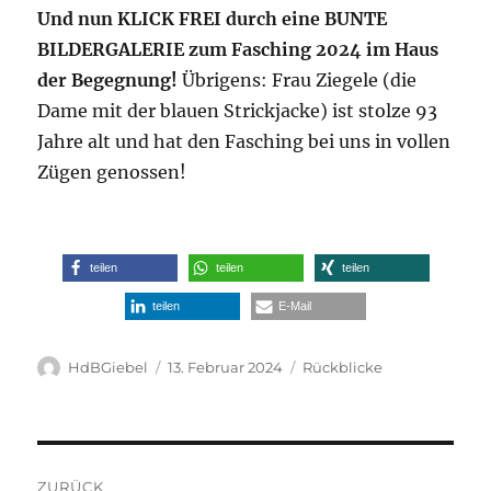
Und nun KLICK FREI durch eine BUNTE
BILDERGALERIE zum Fasching 2024 im Haus
der Begegnung!
Übrigens: Frau Ziegele (die
Dame mit der blauen Strickjacke) ist stolze 93
Jahre alt und hat den Fasching bei uns in vollen
Zügen genossen!
teilen
teilen
teilen
teilen
E-Mail
Autor
Veröffentlicht
Kategorien
HdBGiebel
13. Februar 2024
Rückblicke
am
Beitragsnavigation
ZURÜCK