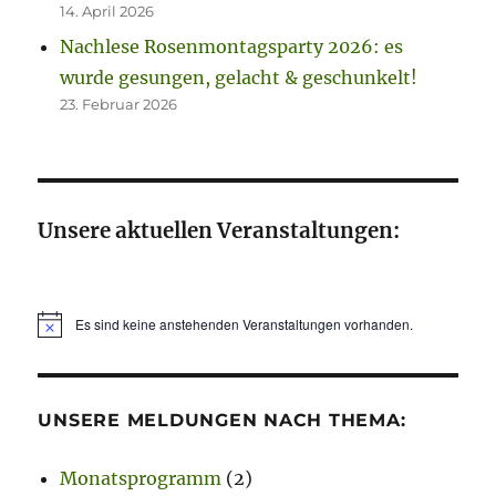
14. April 2026
Nachlese Rosenmontagsparty 2026: es
wurde gesungen, gelacht & geschunkelt!
23. Februar 2026
Unsere aktuellen Veranstaltungen:
Es sind keine anstehenden Veranstaltungen vorhanden.
H
i
n
w
e
UNSERE MELDUNGEN NACH THEMA:
i
s
Monatsprogramm
(2)