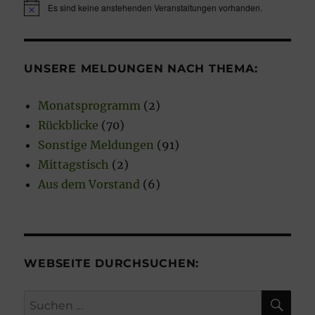
Es sind keine anstehenden Veranstaltungen vorhanden.
H
i
n
w
e
UNSERE MELDUNGEN NACH THEMA:
i
s
Monatsprogramm
(2)
Rückblicke
(70)
Sonstige Meldungen
(91)
Mittagstisch
(2)
Aus dem Vorstand
(6)
WEBSEITE DURCHSUCHEN:
SU
Suchen