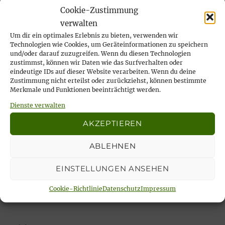
Wir nehmen Abschied von unserer lieben
Cookie-Zustimmung
Ilse Risch
verwalten
4. Mai 2026
Um dir ein optimales Erlebnis zu bieten, verwenden wir
Technologien wie Cookies, um Geräteinformationen zu speichern
… immer wieder sonntags, tata!
und/oder darauf zuzugreifen. Wenn du diesen Technologien
21. April 2026
zustimmst, können wir Daten wie das Surfverhalten oder
eindeutige IDs auf dieser Website verarbeiten. Wenn du deine
Rückblick auf das Karfreitags-Fischessen
Zustimmung nicht erteilst oder zurückziehst, können bestimmte
14. April 2026
Merkmale und Funktionen beeinträchtigt werden.
Nachlese Rosenmontagsparty 2026: es
Dienste verwalten
wurde gesungen, gelacht & geschunkelt!
AKZEPTIEREN
23. Februar 2026
ABLEHNEN
EINSTELLUNGEN ANSEHEN
Unsere aktuellen Veranstaltungen:
Cookie-Richtlinie
Datenschutz
Impressum