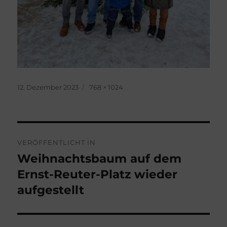
Veröffentlicht
Originalgröße
12. Dezember 2023
768 × 1024
am
Beitragsnavigation
VERÖFFENTLICHT IN
Weihnachtsbaum auf dem
Ernst-Reuter-Platz wieder
aufgestellt